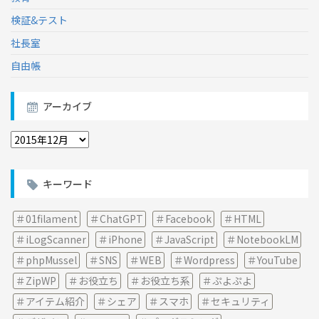
検証&テスト
社長室
自由帳
アーカイブ
ア
ー
カ
イ
キーワード
ブ
01filament
ChatGPT
Facebook
HTML
iLogScanner
iPhone
JavaScript
NotebookLM
phpMussel
SNS
WEB
Wordpress
YouTube
ZipWP
お役立ち
お役立ち系
ぷよぷよ
アイテム紹介
シェア
スマホ
セキュリティ