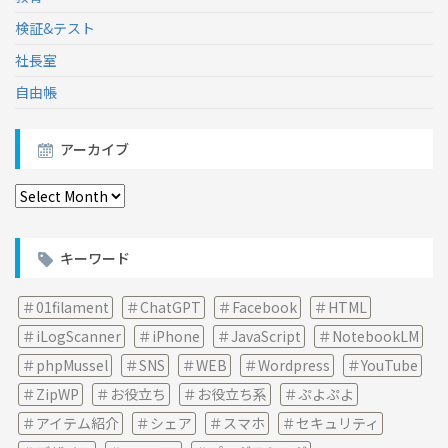
検証&テスト
社長室
自由帳
アーカイブ
ア
ー
カ
イ
キーワード
ブ
01filament
ChatGPT
Facebook
HTML
iLogScanner
iPhone
JavaScript
NotebookLM
phpMussel
SNS
WEB
Wordpress
YouTube
ZipWP
お役立ち
お役立ち系
ぷよぷよ
アイテム紹介
シェア
スマホ
セキュリティ