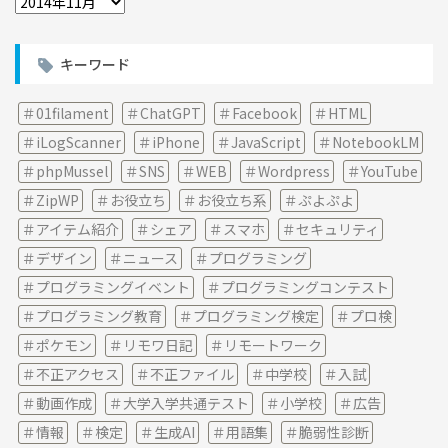
ー
カ
イ
キーワード
ブ
01filament
ChatGPT
Facebook
HTML
iLogScanner
iPhone
JavaScript
NotebookLM
phpMussel
SNS
WEB
Wordpress
YouTube
ZipWP
お役立ち
お役立ち系
ぷよぷよ
アイテム紹介
シェア
スマホ
セキュリティ
デザイン
ニュース
プログラミング
プログラミングイベント
プログラミングコンテスト
プログラミング教育
プログラミング検定
プロ検
ポケモン
リモワ日記
リモートワーク
不正アクセス
不正ファイル
中学校
入試
動画作成
大学入学共通テスト
小学校
広告
情報
検定
生成AI
用語集
脆弱性診断