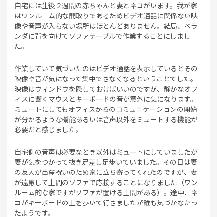
自宅には生後２週間の赤ちゃんと妻とネコがいます。我が家
はワンルーム的な間取りであるためビデオ通話に関係ない映
像や音声が入らない場所はほとんどありません。結局、ベラ
ンダに背を向けてソファテーブルで作業することにしまし
た。
作業していて気づいたのはビデオ通話を表示しているとその
映像や音が気になって集中できなくなるということでした。
映像はウィンドウを隠しておけばいいのですが、静かなオフ
ィスに響くマウスとキーボードの音が意外に気になります。
ミュートにしてもオフィスからのコミュニケーションの開始
が分かるような機能あるいは音声以外をミュートする機能が
必要だと感じました。
自宅側の音声は必要なとき以外はミュートにしていましたが
妻が気をつかって抜き足差し足歩いていました。その日は妻
の友人が出産祝いのため家に立ち寄ってくれたのですが、妻
が遠慮して土間のソファで応接することになりました（ワン
ルーム的な家ですがソファが置ける土間がある）。途中、ネ
コがキーボードの上を歩いて行きましたが誰も気づかなかっ
たようです。