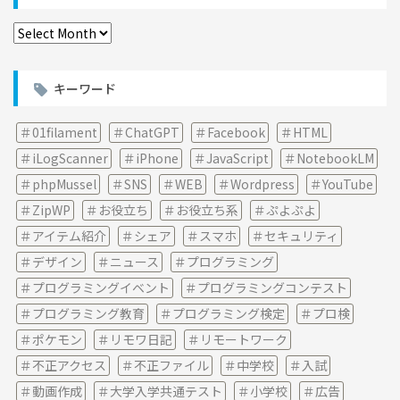
ア
ー
カ
イ
キーワード
ブ
01filament
ChatGPT
Facebook
HTML
iLogScanner
iPhone
JavaScript
NotebookLM
phpMussel
SNS
WEB
Wordpress
YouTube
ZipWP
お役立ち
お役立ち系
ぷよぷよ
アイテム紹介
シェア
スマホ
セキュリティ
デザイン
ニュース
プログラミング
プログラミングイベント
プログラミングコンテスト
プログラミング教育
プログラミング検定
プロ検
ポケモン
リモワ日記
リモートワーク
不正アクセス
不正ファイル
中学校
入試
動画作成
大学入学共通テスト
小学校
広告