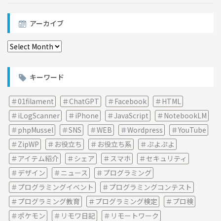
アーカイブ
ア
ー
カ
イ
キーワード
ブ
01filament
ChatGPT
Facebook
HTML
iLogScanner
iPhone
JavaScript
NotebookLM
phpMussel
SNS
WEB
Wordpress
YouTube
ZipWP
お役立ち
お役立ち系
ぷよぷよ
アイテム紹介
シェア
スマホ
セキュリティ
デザイン
ニュース
プログラミング
プログラミングイベント
プログラミングコンテスト
プログラミング教育
プログラミング検定
プロ検
ポケモン
リモワ日記
リモートワーク