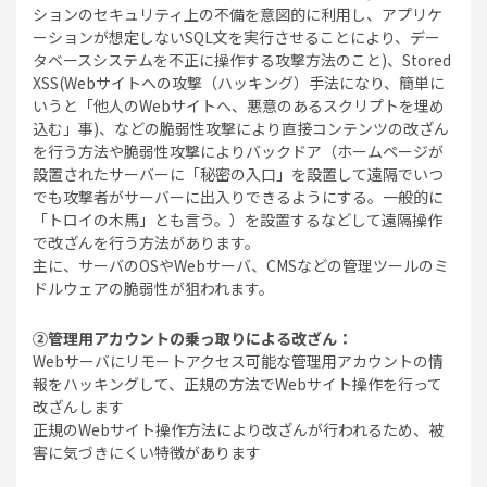
ションのセキュリティ上の不備を意図的に利用し、アプリケ
ーションが想定しないSQL文を実行させることにより、デー
タベースシステムを不正に操作する攻撃方法のこと)、Stored
XSS(Webサイトへの攻撃（ハッキング）手法になり、簡単に
いうと「他人のWebサイトへ、悪意のあるスクリプトを埋め
込む」事)、などの脆弱性攻撃により直接コンテンツの改ざん
を行う方法や脆弱性攻撃によりバックドア（ホームページが
設置されたサーバーに「秘密の入口」を設置して遠隔でいつ
でも攻撃者がサーバーに出入りできるようにする。一般的に
「トロイの木馬」とも言う。）を設置するなどして遠隔操作
で改ざんを行う方法があります。
主に、サーバのOSやWebサーバ、CMSなどの管理ツールのミ
ドルウェアの脆弱性が狙われます。
②管理用アカウントの乗っ取りによる改ざん：
Webサーバにリモートアクセス可能な管理用アカウントの情
報をハッキングして、正規の方法でWebサイト操作を行って
改ざんします
正規のWebサイト操作方法により改ざんが行われるため、被
害に気づきにくい特徴があります