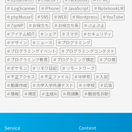
iLogScanner
iPhone
JavaScript
NotebookLM
phpMussel
SNS
WEB
Wordpress
YouTube
ZipWP
お役立ち
お役立ち系
ぷよぷよ
アイテム紹介
シェア
スマホ
セキュリティ
デザイン
ニュース
プログラミング
プログラミングイベント
プログラミングコンテスト
プログラミング教育
プログラミング検定
プロ検
ポケモン
リモワ日記
リモートワーク
不正アクセス
不正ファイル
中学校
入試
動画作成
大学入学共通テスト
小学校
広告
情報
検定
生成AI
用語集
脆弱性診断
Service
Content