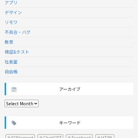
アプリ
デザイン
リモワ
不具合・バグ
教育
検証&テスト
社長室
自由帳
アーカイブ
ア
ー
カ
イ
キーワード
ブ
01filament
ChatGPT
Facebook
HTML