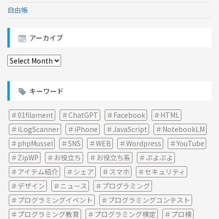
自由帳
アーカイブ
ア
ー
カ
イ
キーワード
ブ
01filament
ChatGPT
Facebook
HTML
iLogScanner
iPhone
JavaScript
NotebookLM
phpMussel
SNS
WEB
Wordpress
YouTube
ZipWP
お役立ち
お役立ち系
ぷよぷよ
アイテム紹介
シェア
スマホ
セキュリティ
デザイン
ニュース
プログラミング
プログラミングイベント
プログラミングコンテスト
プログラミング教育
プログラミング検定
プロ検