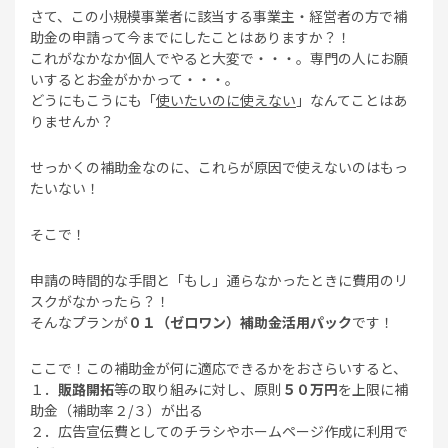
さて、この小規模事業者に該当する事業主・経営者の方で補
助金の申請って今までにしたことはありますか？！
これがなかなか個人でやると大変で・・・。専門の人にお願
いするとお金がかかって・・・。
どうにもこうにも「
使いたいのに使えない
」なんてことはあ
りませんか？
せっかくの補助金なのに、これらが原因で使えないのはもっ
たいない！
そこで！
申請の時間的な手間と「もし」通らなかったときに費用のリ
スクがなかったら？！
そんなプランが
０１（ゼロワン）補助金活用パック
です！
ここで！この補助金が何に適応できるかをおさらいすると、
１．
販路開拓
等の取り組みに対し、原則
５０万円
を上限に補
助金（補助率２/３）が出る
２．広告宣伝費としてのチラシやホームページ作成に利用で