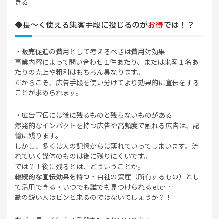
きる
◆長～く使える集客手段に投じるのが
お得
では！？
・販売促進の費用として考えるべきは費用対効果
事業内容によって問い合わせ１件あたり、または来客１名あ
たりの売上や粗利はもちろん異なります。
だからこそ、広告手段を使い分けてより効果的に宣伝をする
ことが求められます。
・広告宣伝には後に残るものと残らないものがある
爆発的なインパクトを持つ広告や高頻度で触れる広告は、記
憶に残ります。
しかし、多くは人の記憶からは薄れていってしまいます。流
れていく媒体のものは後に残りにくいです。
では？！後に残るとは、どういうことか。
継続的な宣伝効果を持つ
・自社の資産（所有するもの）とし
て活用できる・いつでも誰でも見つけられる etc…
勘の鋭い人はピンと来るのではないでしょうか？！