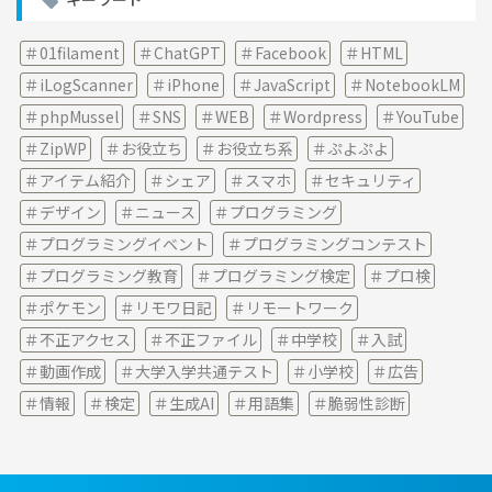
ブ
01filament
ChatGPT
Facebook
HTML
iLogScanner
iPhone
JavaScript
NotebookLM
phpMussel
SNS
WEB
Wordpress
YouTube
ZipWP
お役立ち
お役立ち系
ぷよぷよ
アイテム紹介
シェア
スマホ
セキュリティ
デザイン
ニュース
プログラミング
プログラミングイベント
プログラミングコンテスト
プログラミング教育
プログラミング検定
プロ検
ポケモン
リモワ日記
リモートワーク
不正アクセス
不正ファイル
中学校
入試
動画作成
大学入学共通テスト
小学校
広告
情報
検定
生成AI
用語集
脆弱性診断