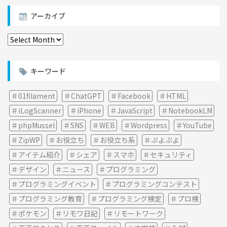
アーカイブ
ア
ー
カ
イ
キーワード
ブ
01filament
ChatGPT
Facebook
HTML
iLogScanner
iPhone
JavaScript
NotebookLM
phpMussel
SNS
WEB
Wordpress
YouTube
ZipWP
お役立ち
お役立ち系
ぷよぷよ
アイテム紹介
シェア
スマホ
セキュリティ
デザイン
ニュース
プログラミング
プログラミングイベント
プログラミングコンテスト
プログラミング教育
プログラミング検定
プロ検
ポケモン
リモワ日記
リモートワーク