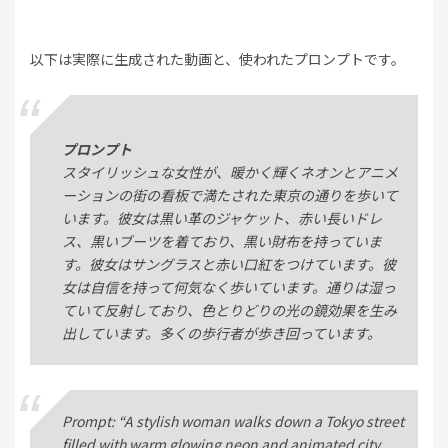
以下は実際に生成された動画と、使われたプロンプトです。
プロンプト
スタイリッシュな女性が、暖かく輝くネオンとアニメ
ーションの街の看板で満たされた東京の通りを歩いて
います。彼女は黒い革のジャケット、赤い長いドレ
ス、黒いブーツを着ており、黒い財布を持っていま
す。彼女はサングラスと赤い口紅をつけています。彼
女は自信を持って何気なく歩いています。通りは湿っ
ていて反射しており、色とりどりの光の鏡効果を生み
出しています。多くの歩行者が歩き回っています。
Prompt: “A stylish woman walks down a Tokyo street
filled with warm glowing neon and animated city