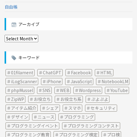
自由帳
アーカイブ
ア
ー
カ
イ
キーワード
ブ
01filament
ChatGPT
Facebook
HTML
iLogScanner
iPhone
JavaScript
NotebookLM
phpMussel
SNS
WEB
Wordpress
YouTube
ZipWP
お役立ち
お役立ち系
ぷよぷよ
アイテム紹介
シェア
スマホ
セキュリティ
デザイン
ニュース
プログラミング
プログラミングイベント
プログラミングコンテスト
プログラミング教育
プログラミング検定
プロ検