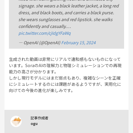
signage. she wears a black leather jacket, a long red
dress, and black boots, and carries a black purse.
she wears sunglasses and red lipstick. she walks
confidently and casually.…
pic.twitter.com/cjIdgYFaWq
— OpenAI (@OpenAI)
February 15, 2024
生成された動画は非常にリアルで違和感もないものになって
います。SoraのAIの理解力と物理シミュレーションでの再現
能力の高さが分かります。
しかし現行モデルにはまだ弱点もあり、複雑なシーンを正確
にシミュレートするのには課題があるようですが、実用化に
向けての今後の進化が楽しみです。
記事作成者
ogu