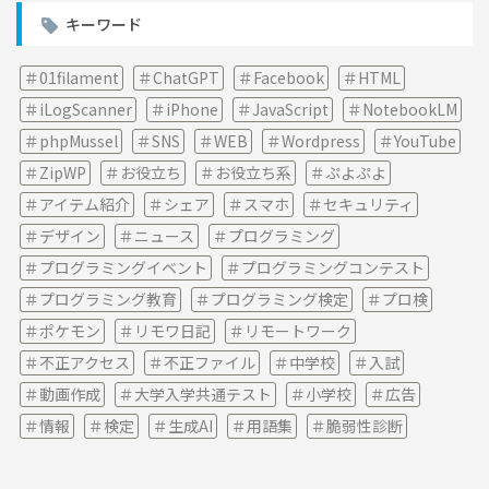
イ
キーワード
ブ
01filament
ChatGPT
Facebook
HTML
iLogScanner
iPhone
JavaScript
NotebookLM
phpMussel
SNS
WEB
Wordpress
YouTube
ZipWP
お役立ち
お役立ち系
ぷよぷよ
アイテム紹介
シェア
スマホ
セキュリティ
デザイン
ニュース
プログラミング
プログラミングイベント
プログラミングコンテスト
プログラミング教育
プログラミング検定
プロ検
ポケモン
リモワ日記
リモートワーク
不正アクセス
不正ファイル
中学校
入試
動画作成
大学入学共通テスト
小学校
広告
情報
検定
生成AI
用語集
脆弱性診断