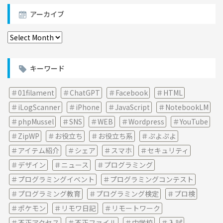
アーカイブ
ア
ー
カ
イ
キーワード
ブ
01filament
ChatGPT
Facebook
HTML
iLogScanner
iPhone
JavaScript
NotebookLM
phpMussel
SNS
WEB
Wordpress
YouTube
ZipWP
お役立ち
お役立ち系
ぷよぷよ
アイテム紹介
シェア
スマホ
セキュリティ
デザイン
ニュース
プログラミング
プログラミングイベント
プログラミングコンテスト
プログラミング教育
プログラミング検定
プロ検
ポケモン
リモワ日記
リモートワーク
不正アクセス
不正ファイル
中学校
入試